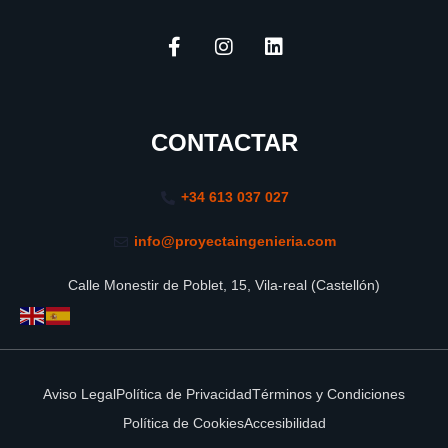
F
I
L
a
n
i
c
s
n
e
t
k
b
a
e
o
g
d
o
r
i
CONTACTAR
k
a
n
-
m
f
+34 613 037 027
info@proyectaingenieria.com
Calle Monestir de Poblet, 15, Vila-real (Castellón)
Aviso Legal
Política de Privacidad
Términos y Condiciones
Política de Cookies
Accesibilidad