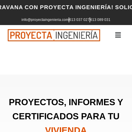
Skip
NA CON PROYECTA INGENIERÍA! SOLICITA
to
info@proyectaingenieria.com
613 037 027
613 089 031
content
PROYECTOS, INFORMES Y
CERTIFICADOS PARA TU
VIVIENDA