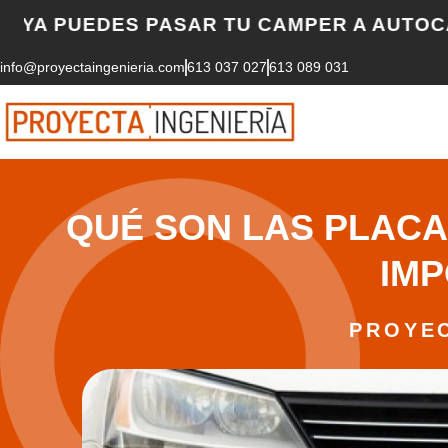
Skip
UEDES PASAR TU CAMPER A AUTOCARAVANA
to
info@proyectaingenieria.com
613 037 027
613 089 031
content
QUÉ SON LAS PLACA
IM
PROYEC