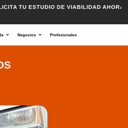
U ESTUDIO DE VIABILIDAD AHORA →
da
Negocios
Profesionales
OS