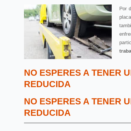
Por 
placa
tambi
enfr
part
trab
NO ESPERES A TENER U
REDUCIDA
NO ESPERES A TENER U
REDUCIDA