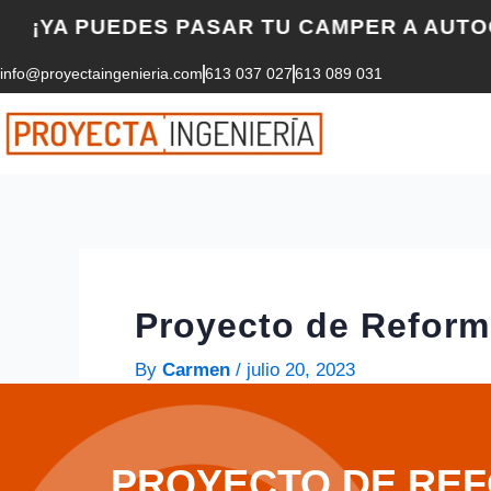
Skip
PUEDES PASAR TU CAMPER A AUTOCARAVAN
to
info@proyectaingenieria.com
613 037 027
613 089 031
content
Proyecto de Reforma
By
Carmen
/
julio 20, 2023
PROYECTO DE REFO