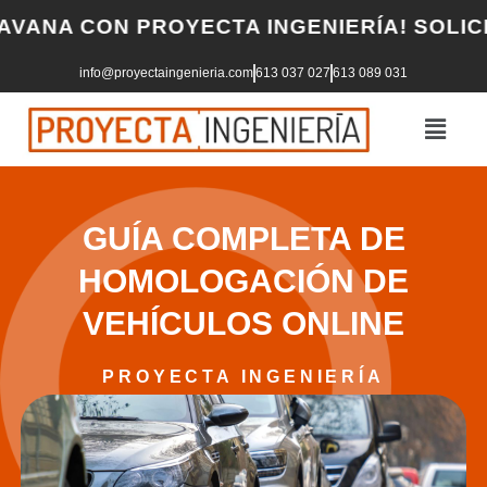
Skip
NA CON PROYECTA INGENIERÍA! SOLICITA
to
info@proyectaingenieria.com
613 037 027
613 089 031
content
GUÍA COMPLETA DE
HOMOLOGACIÓN DE
VEHÍCULOS ONLINE
PROYECTA INGENIERÍA