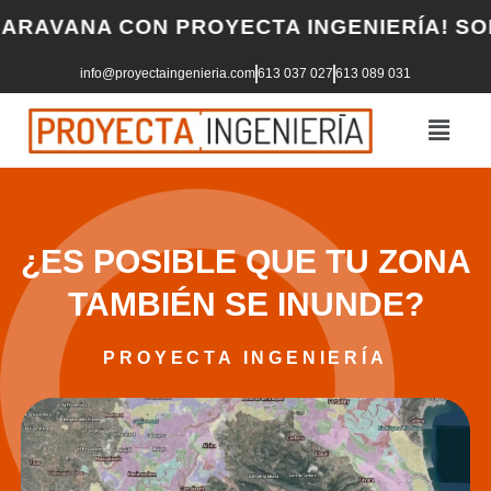
Skip
VANA CON PROYECTA INGENIERÍA! SOLICI
to
info@proyectaingenieria.com
613 037 027
613 089 031
content
¿ES POSIBLE QUE TU ZONA
TAMBIÉN SE INUNDE?
PROYECTA INGENIERÍA